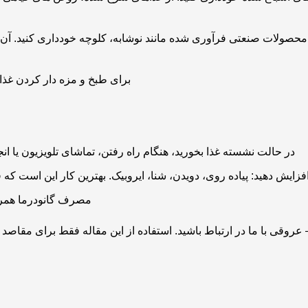
صولات صنعتی فرآوری شده مانند نوشابه، کلوچه خودداری کنید. آن را
برای طبخ و مزه دار کردن غذاه
در حالت نشسته غذا بخورید، هنگام راه رفتن، تماشای تلویزیون یا ان
فزایش دهید: پیاده روی، دویدن، شنا، ایروبیک. بهترین کار این است که 
مصرف گانودرما همراه ویتامین C جذب مواد مو
 عروقی با ما در ارتباط باشید. استفاده از این مقاله فقط برای مقاصد غ