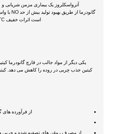
آترواسکلروز یک بیماری مزمن شریانی و عا
است اثرات خفیف TC و HDL پایین تر داشته باشد و به طور بالقوه آترواسکلروز را بهبود بخشد. بیشتر بدانید:
یکی دیگر از مواد جالب در
قارچ گانودرما
کیتین
کیتین جذب چربی در روده را کاهش می دهد. کیت
از فرآورده های 
از مصرف روغن های تصفیه شده و چربی های 