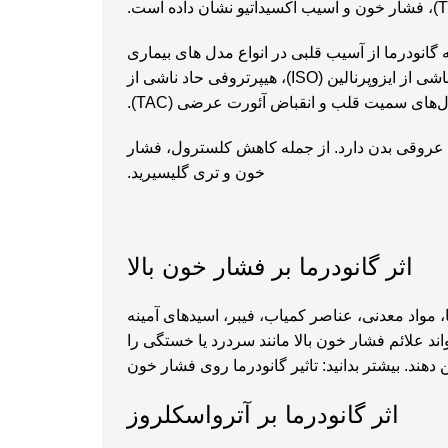
 گانودرما از آسیب قلبی در انواع مدل های بیماری
جلوگیری می کند. مانند دیابت ناشی از استرپتوزوتوسین (STZ)، دیابت ناشی از رژیم غذایی پرچرب، هیپرتروفی میوکارد ناشی از ایزوپرنالین (ISO)، هیپرتروفی حاد ناشی از
ل‌های سمیت قلب و انقباض آئورت عرضی (TAC).
 عروقی بدن دارد. از جمله کاهش کلسترول، فشار
خون و تری گلیسیرید.
اثر گانودرما بر فشار خون بالا
مواد معدنی، عناصر کمیاب، فیبر، اسیدهای آمینه
اند علائم فشار خون بالا مانند سردرد یا خستگی را
 دهند. بیشتر بدانید:
تاثیر گانودرما روی فشار خون
اثر گانودرما بر آترواسکلروز