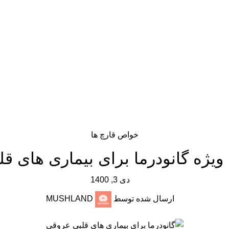
."Romans perceived mushrooms as the "Food of the Gods
خواص قارچ ها
دی 3, 1400
ارسال شده توسط
MUSHLAND