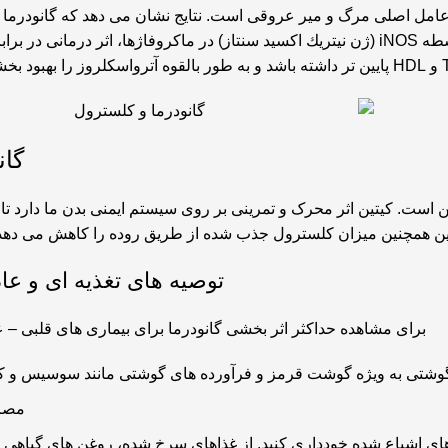
مل اصلی مرگ و میر عروقی است. نتایج نشان می دهد که گانودرما به 
گانودرما از طریق بهبود تولید بیش از حد NO با واسطه iNOS (ژن نيتريك اكسيد سنتاز) در ماک
گا
 است. کیتین اثر محرک و تمرینی بر روی سیستم ایمنی بدن ما دارد تا بتو
ین همچنین میزان کلسترول جذب شده از طریق روده را کاهش می دهد 
توصیه های تغذیه ای و ع
برای مشاهده حداکثر اثر بخشی گانودرما برای بیماری های قلبی – 
گوشتی به ویژه گوشت قرمز و فرآورده های گوشتی مانند سوسیس و کا
مصرف
اشباع شده خودداری کنید. از غذاهای سرخ شده، روغن های گیاهی تصف