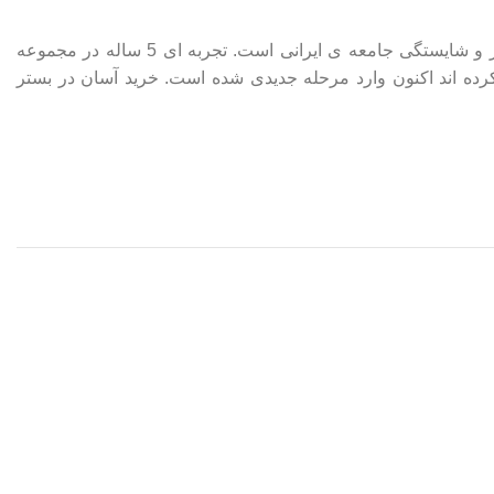
برخورداری از تجربه، دانش تخصصی و آگاهی از سلیقه مصرف کنندگان راهنمای ما در فراهم ساختن محصولاتی استاندارد و مطابق نیاز و شایستگی جامعه ی ایرانی است. تجربه ای 5 ساله در مجموعه
 مستقیم با مصرف کنندگان قارچ، ضامن این ویژگی ها است. مسیری را که بنیان گذاران ماشلند در سال 1395 آغاز کرده اند اکنون وارد مرحله جدیدی شده است. خرید آسان در بستر