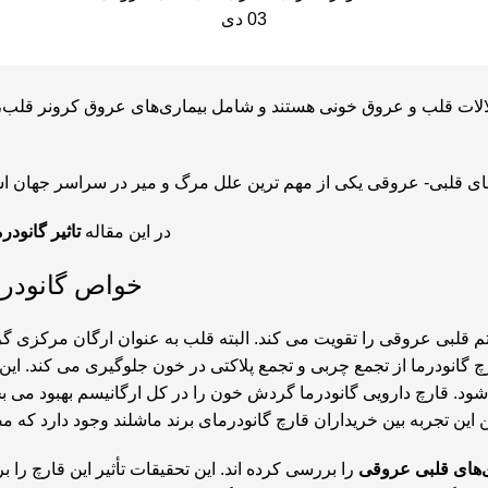
03
دی
 عروقی (CVDs) ناشی از اختلالات قلب و عروق خونی هستند و شامل بیماری‌های عروق 
 قلبی- عروقی یکی از مهم ترین علل مرگ و میر در سراسر جهان است که هر ساله جان 7.9
در این مقاله
تاثیر گانود
خواص گانودرما
لبی عروقی را تقویت می کند. البته قلب به عنوان ارگان مرکزی گرد
ارچ گانودرما از تجمع چربی و تجمع پلاکتی در خون جلوگیری می کند. ا
 شود. قارچ دارویی گانودرما گردش خون را در کل ارگانیسم بهبود می 
 این تجربه بین خریداران قارچ گانودرمای برند ماشلند وجود دارد ک
ری‌های قلبی عروقی
را بررسی کرده اند. این تحقیقات تأثیر این قارچ را بر