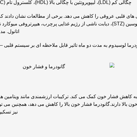
چگالی کم (LDL)، لیپوپروتئین با چگالی بالا (HDL)، کلسترول تام (TC)، فشار خون و آسیب اکسیداتیو نشان داده است.
اری های قلبی عروقی را کاهش می دهد. برخی از مطالعات نشان دادند که
اتانول. مد
ا لوسیدوم به مدت دو ماه تاثیر قابل ملاحظه ای بر سیستم قلبی –
 کاهش فشار خون کمک می کند. ترکیبات ارزشمندی مانند ویتامین ها، 
ون بالا دارند.گانودرما فشار خون بالا را کاهش می دهد، همچنین می تو
نیز تسکین