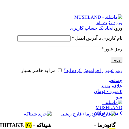
."Romans perceived mushrooms as the "Food of the Gods
ورود / ثبت نام
ورود
ایجاد یک حساب کاربری
نام کاربری یا آدرس ایمیل
*
رمز عبور
*
ورود
رمز عبور را فراموش کرده اید؟
مرا به خاطر بسپار
جستجو
علاقه مندی
0
مورد
۰
تومان
منو
0
مورد
۰
تومان
گانودرما -
شیتاکه - SHIITAKE
(6)