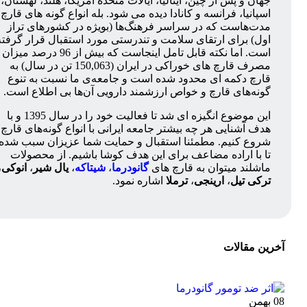
جهان و پس از چین، ایتالیا، ایالات متحده آمریکا، هلند، لهستان،
اسپانیا، فرانسه و کانادا دیده می شود. بله انواع گونه های قارچ‌
مدت‌هاست که در سراسر فرهنگ‌ها (بویژه در کشورهای تراز
اول) برای ارتقای سلامت و تندرستی مورد استقبال قرار گرفته
است. اما نکته قابل تامل اینجاست که بیش از 96 درصد میزان
مصرف قارچ های خوراکی در ایران (150,063 تن در سال) به
قارچ دکمه ای محدود شده است و جامعه‌ی ما نسبت به تنوع
گونه‌های قارچ و خواص ارزشمند دارویی آن‌ها بی اطلاع است.
این موضوع انگیزه ای شد تا فعالیت خود را در سال 1395 و با
هدف آشنایی هر چه بیشتر جامعه ایرانی با انواع گونه‌های قارچ
شروع کنیم. مطمئنا استقبال و حمایت شما عزیزان سبب شده
تا با اراده مضاعف برای این هدف کوشا باشیم. از محصولات
ماشلند میتوان به قارچ های
گانودرما
،
شیتاکه
،
یال شیر
،
انوکی
،
ترکی تیل
،
ارینجی
،
ترملا
اشاره نمود.
آخرین مقالات
08
بهمن