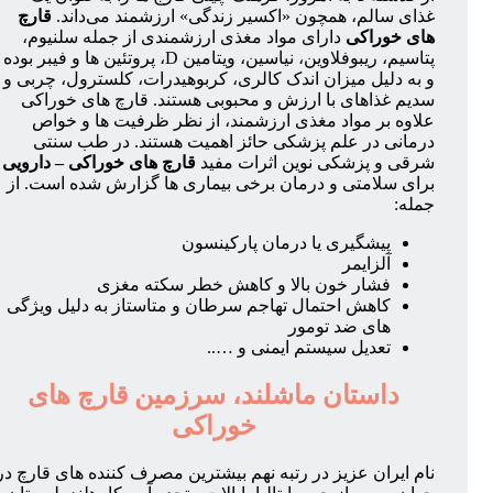
غذای سالم، همچون «اکسیر زندگی» ارزشمند می‌داند.
قارچ
های خوراکی
دارای مواد مغذی ارزشمندی از جمله سلنیوم،
پتاسیم، ریبوفلاوین، نیاسین، ویتامین D، پروتئین ها و فیبر بوده
و به دلیل میزان اندک کالری، کربوهیدرات، کلسترول، چربی و
سدیم غذاهای با ارزش و محبوبی هستند. قارچ های خوراکی
علاوه بر مواد مغذی ارزشمند، از نظر ظرفیت ها و خواص
درمانی در علم پزشکی حائز اهمیت هستند. در طب سنتی
شرقی و پزشکی نوین اثرات مفید
قارچ های خوراکی – دارویی
برای سلامتی و درمان برخی بیماری ها گزارش شده است. از
جمله:
پیشگیری یا درمان پارکینسون
آلزایمر
فشار خون بالا و کاهش خطر سکته مغزی
کاهش احتمال تهاجم سرطان و متاستاز به دلیل ویژگی
های ضد تومور
تعدیل سیستم ایمنی و …..
داستان ماشلند، سرزمین قارچ های
خوراکی
نام ایران عزیز در رتبه نهم بیشترین مصرف کننده های قارچ در