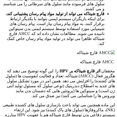
سلول های فرسوده مانند سلول های سرطانی را می شناسند
و می کشند.
قارچ شیتاکه می تواند از تولید مواد پیام رسان پشتیبانی کند.
برای اینکه بازیگران سیستم ایمنی بتوانند با یکدیگر ارتباط
برقرار کنند، به مواد پیام رسان نیاز است. پیام رسان های
شیمیایی مورد استفاده توسط سیستم ایمنی بدن سیتوکین
نامیده می شوند. مطالعات نشان داده اند که AHCC قارچ
شیتاکه ظاهرا می تواند در تولید مواد پیام رسان خاص کمک
کند.
AHCC قارچ شیتاکه
محققان
اثر قارچ شیتاکه بر HPV
را این گونه توضیح می دهند که
هگزوز فعال (AHCC) شیتاکه، تعداد و فعالیت لنفوسیت ها (سلول
های کشنده) را افزایش می دهد. همین امر در مورد تشکیل سلول
های جدید به اصطلاح دندریتیک (نوعی سلول که مسئول تولید آنتی
ژن است) و سیتوکین ها (پروتئین هایی که دشمنان بدن مانند
ویروس ها را شناسایی می کنند) نیز صدق می کند.
این ماده همچنین می تواند باعث بازسازی سلول های کشنده طبیعی
(NK)، ماکروفاژها (سلول های پاک کننده) نیز شود. این ارتقاء
سیستم دفاعی بدن توسط قارچ شیتاکه هم با عفونت HPV مبارزه