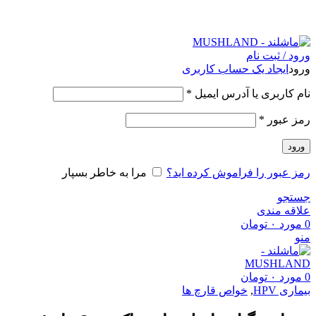
."Romans perceived mushrooms as the "Food of the Gods
ورود / ثبت نام
ورود
ایجاد یک حساب کاربری
نام کاربری یا آدرس ایمیل
*
رمز عبور
*
ورود
رمز عبور را فراموش کرده اید؟
مرا به خاطر بسپار
جستجو
علاقه مندی
0
مورد
۰
تومان
منو
0
مورد
۰
تومان
بیماری HPV
,
خواص قارچ ها