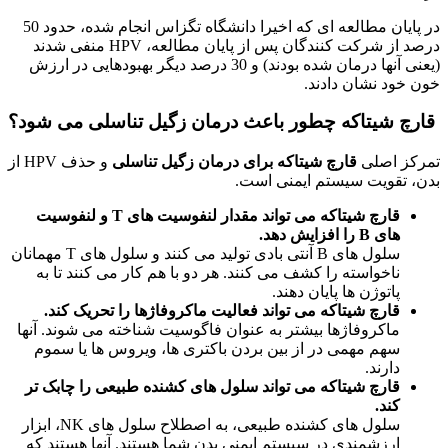
در پایان مطالعه ای که اخیرا دانشگاه تگزاس انجام شده، حدود 50
درصد از شرکت کنندگان پس از پایان مطالعه، HPV منفی شدند
(یعنی آنها درمان شده بودند) و 30 درصد دیگر بهبودهایی در ارزش
خون خود نشان دادند.
قارچ شیتاکه چطور باعث درمان زگیل تناسلی می شود؟
تمرکز اصلی
قارچ شیتاکه برای درمان زگیل تناسلی
و حذف HPV از
بدن، تقویت سیستم ایمنی است.
قارچ شیتاکه می تواند مقدار لنفوسیت های T و لنفوسیت
های B را افزایش دهد.
سلول های B آنتی بادی تولید می کنند و سلول های T مهمانان
ناخواسته را کشف می کنند. هر دو با هم کار می کنند تا به
پاتوژن ها پایان دهند.
قارچ شیتاکه می تواند فعالیت ماکروفاژها را تحریک کند.
ماکروفاژها بیشتر به عنوان فاگوسیت شناخته می شوند. آنها
سهم مهمی در از بین بردن باکتری ها، ویروس ها یا سموم
دارند.
قارچ شیتاکه می تواند سلول های کشنده طبیعی را چابک تر
کند.
سلول های کشنده طبیعی، به اصطلاح سلول های NK، ابزار
ارزشمندی در سیستم ایمنی بدن شما هستند. آنها هستند که