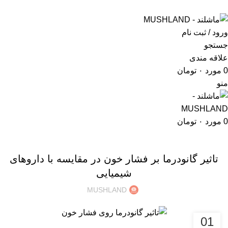
."Romans perceived mushrooms as the "Food of the Gods
ورود / ثبت نام
جستجو
علاقه مندی
0
مورد
۰
تومان
منو
0
مورد
۰
تومان
خواص قارچ ها
تاثیر گانودرما بر فشار خون در مقایسه با داروهای
شیمیایی
MUSHLAND
01