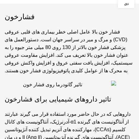
دی
فشارخون
فشار خون بالا عامل اصلی خطر بیماری های قلبی عروقی
(CVD) و مرگ و میر در سراسر جهان است. دستورالعمل های
پزشکی فشار خون بالاتر از 130 روی 80 میلی متر جیوه را به
عنوان فشار خون بالا تعریف می کند. افزایش مقاومت عروقی
سیستمیک، افزایش یافت سفتی عروق و افزایش واکنش عروقی
به محرک ها از عوامل کلیدی پاتوفیزیولوژی فشار خون هستند.
تاثیر داروهای شیمیایی برای فشارخون
داروهایی که در حال حاضر مورد استفاده قرار می گیرند عبارتند
از آنتاگونیست های گیرنده α1-آدرنرژیک، آنتاگونیست های کانال
کلسیم (CCAs)، مهارکننده های آنزیم تبدیل کننده آنژیوتانسین
(ACE)، آنتاگونیست های گیرنده آنژیوتانسین II (Ang II) و درمان