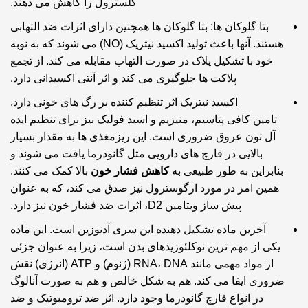
کلسترول را کاهش می دهند.
بتا گلوکان ها: بتا گلوکان ها همچنین دارای اثرات ضد التهابی
هستند. آنها باعث تولید اکسید نیتریک (NO) می شوند که به نوبه
خود با تشکیل پلاک در صورت التهاب مقابله می کند. از تجمع
پلاکت ها جلوگیری می کند و اثر آنتی اکسیدانی دارد.
اکسید نیتریک اثر تنظیم کننده بر رگ های خونی دارد.
تامین کافی پتاسیم، منیزیم و اسید فولیک نیز برای تنظیم ایده
آل تون عروق ضروری است. این ریزمغذی ها به مقدار بسیار
بالایی در قارچ های دارویی مثل گانودرما یافت می شوند و
بنابراین به طور طبیعی به
کاهش فشار خون
بالا کمک می کنند.
همین امر در مورد ارگوسترول نیز صدق می کند، که به عنوان
پیش ساز ویتامین D2، اثرات ضد فشار خون نیز دارد.
آخرین ماده تشکیل دهنده این سری
آدنوزین
است. این ماده
یکی از مهم ترین نوکلئوزیدهای بدن است، زیرا به عنوان جزئی
از مواد مهمی مانند RNA، DNA (ژنوم) و ATP (انرژی) نقش
ضروری ایفا می کند. هم به شکل خالص و هم به صورت آنالوگ
در انواع قارچ گانودرما وجود دارد. اثر ضد ترومبوتیک و ضد