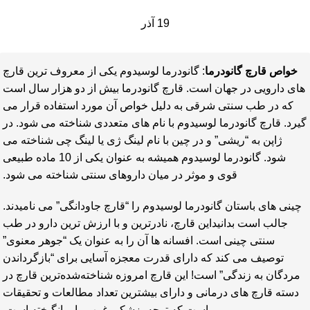
19
آذر
خواص قارچ گانودرما
: گانودرما لوسیدوم یکی از معروف ترین قارچ
های دارویی در جهان است.
قارچ گانودرما
بیش از دو هزار سال است
که در طب سنتی شرقی به دلیل خواص آن مورد استفاده قرار می
گیرد. قارچ گانودرما لوسیدوم با نام های متعددی شناخته می شود. در
ژاپن به “ریشی” و در چین با نام لینگ ژی یا لینگ چی شناخته می
شود. گانودرما لوسیدوم همیشه به عنوان یکی از 10 ماده طبیعی
قوی و موثر در میان داروهای سنتی شناخته می شود.
چینی های باستان گانودرما لوسیدوم را “قارچ جاودانگی” می نامیدند.
جالب است بدانیداین قارچ، نادرترین و با ارزش ترین دارو در طب
سنتی چینی است. افسانه ها آن را به عنوان یک “جوهر معنوی”
توصیف می کند که دارای قدرت معجزه آسایی برای “بازگرداندن
مردگان به زندگی” است! این قارچ امروزه شناخته‌شده‌ترین قارچ در
دسته قارچ‌ های درمانی و دارای بیشترین تعداد مطالعات و تحقیقات
است که توجه پزشکی غرب را برانگیخته است.