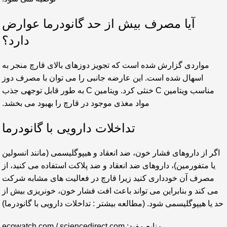
آیا مصرف بیش از حد گانودرما عوارض
دارد؟
مواردی گزارش شده است که تجویز دوزهای بالای قارچ منجر به
اسهال شده است. این عارضه جانبی را می توان با مصرف دوز
مناسب ویتامین C خنثی کرد. ویتامین C به طور قابل توجهی جذب
مواد مغذی موجود در قارچ را بهبود می بخشد.
تداخلات دارویی با گانودرما
اگر از داروهای فشار خون، ضد انعقاد و هیپوگلیسمی (مانند انسولین
یا متفورمین)، داروهای ضد انعقاد و ضد پلاکت استفاده می کنید، از
مصرف آن خودداری کنید زیرا قارچ در فعالیت های مشابه شرکت
می کند و بنابراین می تواند باعث افت فشار خون، خونریزی بیش از
حد یا هیپوگلیسمی شود. (مطالعه بیشتر :
تداخلات دارویی با گانودرما
)
منابع مفید:
sciencedirect.com
/
ecowatch.com