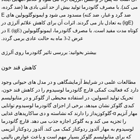
می کند). با مصرف گانودرما تولید بیش از حد آنتی بادی ها (ضد گرده،
ضد گرد و غبار، ضد کنه) مسدود می شود و ایمونوگلوبولین های E
(igE) به تعادل باز می گردند. اثرات آن برای کاهش علائم آلرژی در
کوتاه مدت مفید است.
با مصرف گانودرما، ایمونوگلوبولین E (igE) در
عرض 2-3 ماه به حالت عادی برمی گردد.
بیشتر بخوانید: بررسی
تاثیر گانودرما روی آلرژی
کاهش قند خون
مطالعات علمی در شرایط آزمایشگاهی و در مدل های حیوانی وجود
دارد که فعالیت کمکی قارچ گانودرما لوسیدوم را در کاهش قند خون،
تحریک تولید انسولین، در استفاده محیطی از گلوکز و در متابولیسم
کبدی گلوکز نشان میدهد. برخی از اجزای گانودرما لوسیدوم توانایی
مهار آنزیم α-گلوکوزیداز را دارند که نشاسته و دی ساکاریدهای غذایی
را تجزیه می کند و به گلوکز اجازه جذب می دهد. قارچ گانودرما
لوسیدوم به مهار آلدوز ردوکتاز کمک می کند. آلدوز ردوکتاز آنزیمی
که برای متابولیسم گلوکز بسیار مهم است و باعث عوارض بالینی