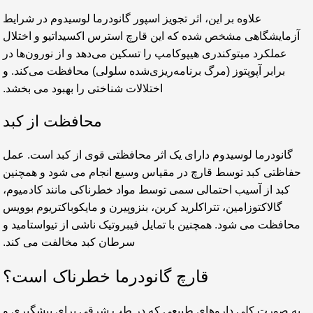
علاوه بر این، اثر تجویز اسپور گانودرما لوسیدوم در شرایط
آزمایشگاهی مشخص شده که این قارچ استرس اکسیداتیو و اختلال
عملکرد میتوکندری هیپوکامپ را تسکین می‌دهد و از نورون‌ها در
برابر آپوپتوز (مرگ برنامه‌ریزی‌شده سلولی) محافظت می‌کند. و
اختلالات شناختی را بهبود می بخشد.
محافظت از کبد
گانودرما لوسیدوم دارای یک اثر محافظتی قوی از کبد است. عمل
حفاظتی کبد توسط قارچ در مقیاس وسیع انجام می شود و همچنین
کبد از آسیب احتمالی سمی توسط مواد خطرناکی مانند کادمیوم،
گالاکتوزامین، تتراکلرید کربن، بنزوپیرن و مایکوباکتریوم بوویس
محافظت می شود. همچنین با تمایل فیبروتیک ناشی از تیواستامید و
سرطان کبد مخالفت می کند.
قارچ گانودرما خطرناک است؟
به صورت کلی داروهای طبیعی که در طب شرقی برای پیشگیری و