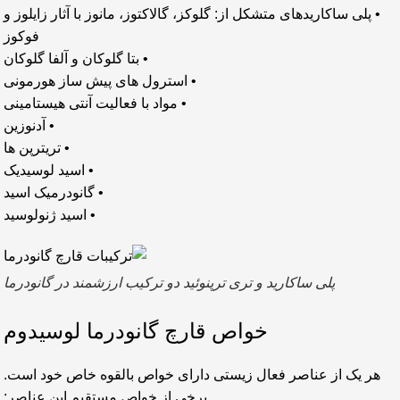
• پلی ساکاریدهای متشکل از: گلوکز، گالاکتوز، مانوز با آثار زایلوز و
فوکوز
• بتا گلوکان و آلفا گلوکان
• استرول های پیش ساز هورمونی
• مواد با فعالیت آنتی هیستامینی
• آدنوزین
• تریترپن ها
• اسید لوسیدیک
• گانودرمیک اسید
• اسید ژنولوسید
پلی ساکارید و تری ترپنوئید دو ترکیب ارزشمند در گانودرما
خواص قارچ گانودرما لوسیدوم
هر یک از عناصر فعال زیستی دارای خواص بالقوه خاص خود است.
برخی از خواص مستقیم این عناصر: