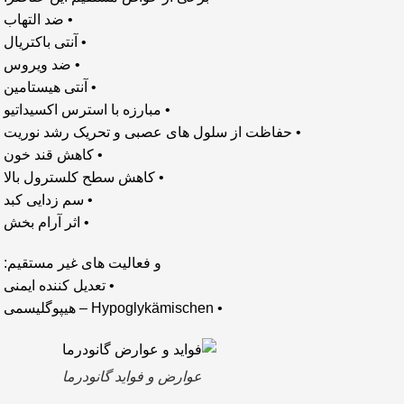
• ضد التهاب
• آنتی باکتریال
• ضد ویروس
• آنتی هیستامین
• مبارزه با استرس اکسیداتیو
• حفاظت از سلول های عصبی و تحریک رشد نوریت
• کاهش قند خون
• کاهش سطح کلسترول بالا
• سم زدایی کبد
• اثر آرام بخش
و فعالیت های غیر مستقیم:
• تعدیل کننده ایمنی
• Hypoglykämischen – هیپوگلیسمی
عوارض و فواید گانودرما