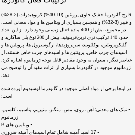
قارچ گانودرما خشک حاوی پروتئین (10-40%) کربوهیدرات (3-28%)
و فیبر (3-32%) و همچنین بسیاری از ویتامین ها و مواد معدنی است.
در مجموع، بیش از 400 ماده فعال زیستی وجود دارد.
از این تعداد
حدود 140 ترکیب تری ترپن/ترپنوئید، بیش از 200 نوع پلی ساکارید و
گلیکوپروتئین، نوکلئوتید، سربروزیدها، ارگوسترول ها، پروتئین ها و
اسیدهای چرب خاص، پروتئین ها و اسیدهای چرب خاص هستند. از
عناصر دیگر ، میتوان به وجود مقادیر قابل توجه ژرمانیوم اشاره کرد.
ژرمانیوم موجود در گانودرما بسیاری از اثرات مفید آن را توضیح می
دهد.
در اینجا برخی از مواد اصلی موجود در گانودرما لوسیدوم آورده شده
است:
• نمک های معدنی: آهن، روی، مس، منگنز، منیزیم، پتاسیم، کلسیم،
ژرمانیوم
• ویتامین های B
• 17 اسید آمینه شامل تمام اسیدهای آمینه ضروری