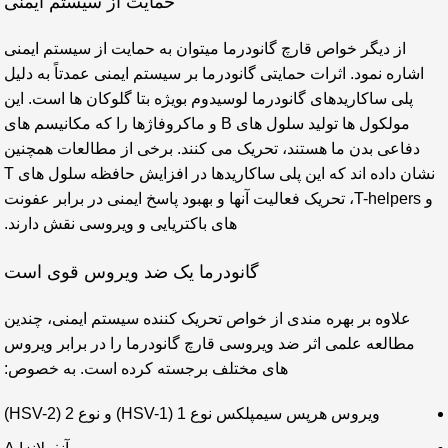
حمایت از سیستم ایمنی
از دیگر خواص قارچ گانودرما میتوان به حمایت از سیستم ایمنی
اشاره نمود. اثرات حمایتی گانودرما بر سیستم ایمنی عمدتاً به دلیل
پلی ساکاریدهای گانودرما لوسیدوم بویژه بتا گلوکان ها است. این
مولکول ها تولید سلول های B و ماکروفاژها را که مکانیسم های
دفاعی بدن ما هستند، تحریک می کنند. برخی از مطالعات همچنین
نشان داده اند که این پلی ساکاریدها در افزایش حافظه سلول های T
و T-helpers، تحریک فعالیت آنها و بهبود پاسخ ایمنی در برابر عفونت
های باکتریایی و ویروسی نقش دارند.
گانودرما یک ضد ویروس قوی است
علاوه بر بهره مندی از خواص تحریک کننده سیستم ایمنی، چندین
مطالعه علمی اثر ضد ویروسی قارچ گانودرما را در برابر ویروس
های مختلف برجسته کرده است. به خصوص:
ویروس هرپس سیمپلکس نوع 1 (HSV-1) و نوع 2 (HSV-2)