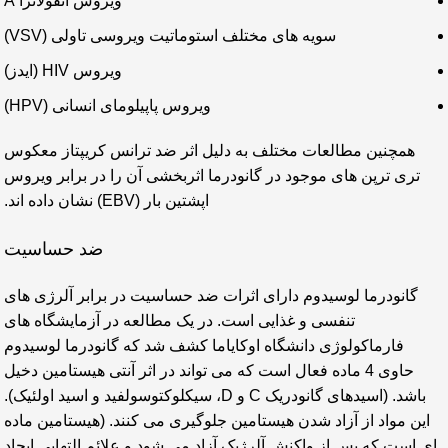
ویروس آنفولانزا A
سویه های مختلف استوماتیت ویروسی تاولی (VSV)
ویروس HIV (ایدز)
ویروس پاپیلومای انسانی (HPV)
همچنین مطالعات مختلف به دلیل اثر ضد ترانس کریپتاز معکوس
تری ترپن های موجود در گانودرما اثربخشی آن را در برابر ویروس
اپشتین بار (EBV) نشان داده اند.
ضد حساسیت
گانودرما لوسیدوم دارای اثرات ضد حساسیت در برابر آلرژی های
تنفسی و غذایی است. در یک مطالعه در آزمایشگاه های
فارماکولوژی دانشگاه اوکایاما کشف شد که گانودرما لوسیدوم
حاوی 4 ماده فعال است که می تواند در اثر آنتی هیستامین دخیل
باشد. (اسیدهای گانودریک C و D، سیکلوکتوسولفید و اسید اولئیک).
این مواد از آزاد شدن هیستامین جلوگیری می کنند. (هیستامین ماده
ای است که پس از واکنش آلرژیک آزاد می شود و علائم التهابی ایجاد