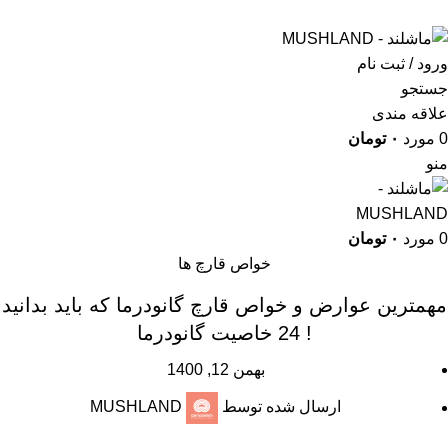
."Romans perceived mushrooms as the "Food of the Gods
ورود / ثبت نام
جستجو
علاقه مندی
0
مورد
۰
تومان
منو
0
مورد
۰
تومان
خواص قارچ ها
مهمترین عوارض و خواص قارچ گانودرما که باید بدانید
! 24 خاصیت گانودرما
بهمن 12, 1400
ارسال شده توسط
MUSHLAND