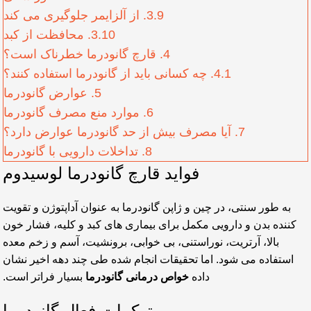
3.9.
از آلزایمر جلوگیری می کند
3.10.
محافظت از کبد
4.
قارچ گانودرما خطرناک است؟
4.1.
چه کسانی باید از گانودرما استفاده کنند؟
5.
عوارض گانودرما
6.
موارد منع مصرف گانودرما
7.
آیا مصرف بیش از حد گانودرما عوارض دارد؟
8.
تداخلات دارویی با گانودرما
فواید قارچ گانودرما لوسیدوم
به طور سنتی، در چین و ژاپن گانودرما به عنوان آداپتوژن و تقویت
کننده بدن و دارویی مکمل برای بیماری های کبد و کلیه، فشار خون
بالا، آرتریت، نوراستنی، بی خوابی، برونشیت، آسم و زخم معده
استفاده می شود. اما تحقیقات انجام شده طی چند دهه اخیر نشان
داده
خواص درمانی گانودرما
بسیار فراتر است.
ترکیبات فعال گانودرما