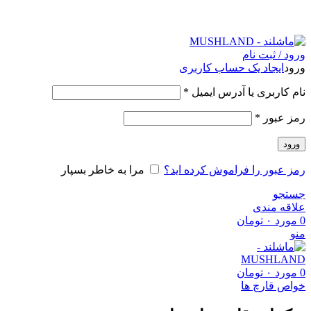
."Romans perceived mushrooms as the "Food of the Gods
ورود / ثبت نام
ورود
ایجاد یک حساب کاربری
نام کاربری یا آدرس ایمیل
*
رمز عبور
*
ورود
رمز عبور را فراموش کرده اید؟
مرا به خاطر بسپار
جستجو
علاقه مندی
0
مورد
۰
تومان
منو
0
مورد
۰
تومان
خواص قارچ ها