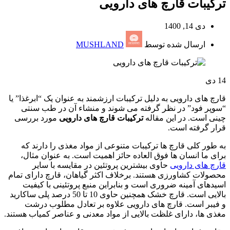
ترکیبات قارچ های دارویی
دی 14, 1400
ارسال شده توسط
MUSHLAND
14
دی
قارچ های دارویی به دلیل ترکیبات ارزشمند به عنوان یک “ابرغذا” یا
“سوپر فود” در نظر گرفته می شوند و منشاء آن در طب سنتی
چینی است. در این مقاله
ترکیبات قارچ های دارویی
مورد بررسی
قرار گرفته است.
به طور کلی قارچ ها ترکیبات متنوعی از مواد مغذی را دارند که
برای ما انسان ها فوق العاده حائز اهمیت است. به عنوان مثال،
قارچ های دارویی
حاوی بیشترین پروتئین در مقایسه با سایر
محصولات کشاورزی هستند. برخلاف اکثر گیاهان، قارچ دارای تمام
اسیدهای آمینه ضروری است و بنابراین منبع پروتئینی با کیفیت
بالایی است. قارچ خشک همچنین حاوی 10 تا 50 درصد پلی ساکارید
و فیبر است. قارچ های دارویی علاوه بر تعادل مطلوب درشت
مغذی ها، دارای غلظت بالایی از مواد معدنی و عناصر کمیاب هستند.