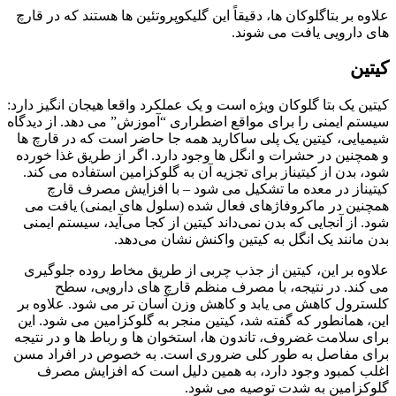
علاوه بر بتاگلوکان ها، دقیقاً این گلیکوپروتئین ها هستند که در قارچ
های دارویی یافت می شوند.
کیتین
کیتین یک بتا گلوکان ویژه است و یک عملکرد واقعا هیجان انگیز دارد:
سیستم ایمنی را برای مواقع اضطراری “آموزش” می دهد. از دیدگاه
شیمیایی، کیتین یک پلی ساکارید همه جا حاضر است که در قارچ ها
و همچنین در حشرات و انگل ها وجود دارد. اگر از طریق غذا خورده
شود، بدن از کیتیناز برای تجزیه آن به گلوکزامین استفاده می کند.
کیتیناز در معده ما تشکیل می شود – با افزایش مصرف قارچ
همچنین در ماکروفاژهای فعال شده (سلول های ایمنی) یافت می
شود. از آنجایی که بدن نمی‌داند کیتین از کجا می‌آید، سیستم ایمنی
بدن مانند یک انگل به کیتین واکنش نشان می‌دهد.
علاوه بر این، کیتین از جذب چربی از طریق مخاط روده جلوگیری
می کند. در نتیجه، با مصرف منظم قارچ های دارویی، سطح
کلسترول کاهش می یابد و کاهش وزن آسان تر می شود. علاوه بر
این، همانطور که گفته شد، کیتین منجر به گلوکزامین می شود. این
برای سلامت غضروف، تاندون ها، استخوان ها و رباط ها و در نتیجه
برای مفاصل به طور کلی ضروری است. به خصوص در افراد مسن
اغلب کمبود وجود دارد، به همین دلیل است که افزایش مصرف
گلوکزامین به شدت توصیه می شود.