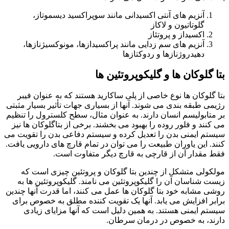
آنزیم های آنتی اکسیدانی مانند سوپراکسید دیسموتاز،
گلوتاتیون و لاکاز
اکسیداز و پروتئاز
آنزیم های سم زدایی مانند پراکسیدازها، مونوکسیژنازها،
دهیدروژنازها و ردوکتازها
بتا گلوکان ها و گلیکوپروتئین ها
بتا گلوکان ها نوع خاصی از پلی ساکارید هستند که به عنوان فیبر
رژیمی طبقه بندی می شوند. آنها از بسیاری جهات تأثیر بسیار مثبتی
بر متابولیسم انسان دارند. به عنوان مثال، سطح کلسترول را تنظیم
می کنند و فلور روده را بهبود می بخشند. برخی از بتاگلوکان ها نیز
سیستم ایمنی بدن را تعدیل کرده و سیستم دفاعی بدن را تقویت می
کنند. این یاوران طبیعت را می توان در تمام قارچ های دارویی یافت.
فقط مقدار آن از قارچی به قارچ دیگر متفاوت است.
مولکولی متشکل از چندین بتا گلوکان و پروتئین چیزی است که
زیست شناسان آن را گلیکوپروتئین می نامند. گلیکوپروتئین ها به
روشی مشابه خود بتا گلوکان ها عمل می کنند، اما قدرت آنها چندین
برابر افزایش می یابد. آنها یک تقویت کننده مطلق به خصوص برای
سیستم ایمنی هستند. به همین دلیل است که آنها مزایای زیادی
دارند، به خصوص در درمان سرطان.