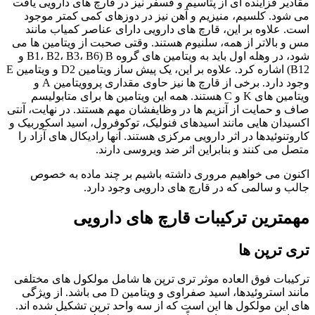
مقادیر فزاینده ای از پتاسیم و فسفر نیز در قارچ های دارویی یافت
می شود. کلسیم، منیزیم و آهن نیز در دوزهای کمی کمتر موجود
است. علاوه بر این، قارچ های دارویی دارای عناصر کمیاب مانند
مس و بالاتر از همه، سلنیوم هستند. وقتی صحبت از ویتامین ها می
شود، در وهله اول باید به ویتامین های گروه B (B1، B2، B3، B6 و
B12) اشاره کرد. علاوه بر این، یک پیش ساز ویتامین D2 و ویتامین E
وجود دارد. برخی از قارچ ها نیز حاوی مقداری پروویتامین A و
ویتامین های K و C هستند. همه این ویتامین ها برای متابولیسم
صاف و حمایت از آنزیم ها در وظایفشان مهم هستند. در نهایت، آنتی
اکسیدان هایی مانند اسیدهای فنولیک، توکوفرول، اسید اسکوربیک و
کاروتنوئیدها در اثر دارویی مرکزی هستند. آنها رادیکال های آزاد را
متصل می کنند و بنابراین اثر ضد ویروسی دارند.
اکنون می خواهیم مروری داشته باشیم بر چند ماده به خصوص
جالب و سالمی که در قارچ های دارویی وجود دارد.
مهمترین ترکیبات قارچ های دارویی
تری ترپن ها
ترکیبات فوق العاده موثر تری ترپن ها شامل مولکول های مختلفی
مانند استروئیدها، اسید صفراوی و ویتامین D می باشد. از ویژگی
های این مولکول ها این است که از سه واحد ترپن تشکیل شده اند.