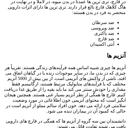
در قارچ، تری ترپن ها عمدتاً در بدن میوه، در لاملا و در نهایت در
هاگ کلاهک قارچ بالغ قرار دارند. تری ترپن ها دارای اثرات دارویی
منحصر به فرد در بدن هستند:
ضد سرطان
ضد ویروسی
ضد باکتری
ضد قارچ
آنتی اکسیدان
آنزیم ها
آنزیم ها چیزی شبیه اساس همه فرآیندهای زندگی هستند. تقریباً هر
چیزی که در بدن ما، در سایر موجودات زنده یا در گیاهان اتفاق می
افتد، ناشی از واکنش های آنزیمی است. از بین بیش از 5000 آنزیم
مختلف که با فرآیندهای متابولیک مرتبط هستند، ارگانیسم فقط
مقداری را خودش سنتز می کند ما باید بقیه را از طریق غذا دریافت
کنیم. قارچ ها همگی از نظر آنزیم بسیار غنی هستند. همچنین هیجان
انگیز است که محتوای آنزیمی خون اطلاعاتی در مورد وضعیت
سلامتی فرد ارائه می دهد. خون افراد سالم مملو از آنزیم است در
حالی که کمبود آن در بیماران دیده می شود.
دانشمندان بین سه گروه از آنزیم ها که همگی در قارچ های دارویی
یافت می شوند تفاوت قائل می شوند: