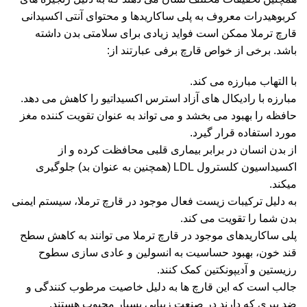
کربوهیدرات معروف به پلی ساکاریدها و محتوای آنتی اکسیدانی
قارچ ترملا ممکن است فواید زیادی برای سلامتی بدن داشته
باشد. برخی از خواص قارچ برفی عبارتند از:
با التهاب مبارزه می کند.
مبارزه با رادیکال های آزاد استرس اکسیداتیو را کاهش می دهد.
حافظه را بهبود می بخشد و می تواند به عنوان تقویت کننده مغز
مورد استفاده قرار گیرد.
از بدن انسان در برابر بیماری قلبی محافظت کرده و از
اکسیداسیون کلسترول LDL (همچنین به عنوان بد) جلوگیری
میکند.
به دلیل ترکیبات زیست فعال موجود در قارچ ترملا، سیستم ایمنی
بدن شما را تقویت می کند.
پلی ساکاریدهای موجود در قارچ ترملا می توانند به کاهش سطح
قند خون، بهبود حساسیت به انسولین و عادی سازی سطوح
رزیستین و آدیپونکتین کمک کنند.
جالب است که این قارچ ها به دلیل خاصیت مرطوب کنندگی و
ضد پیری که دارند در صنعت زیبایی بسیار محبوب هستند.