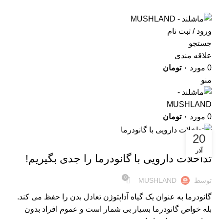
ورود / ثبت نام
جستجو
علاقه مندی
0
مورد
۰
تومان
منو
0
مورد
۰
تومان
20
تداخلات دارویی با قارچ ها
آذر
تداخلات دارویی با گانودرما را جدی بگیریم!
0
توسط
MUSHLAND
گانودرما به عنوان یک گیاه آداپتوژن تعادل بدن را حفظ می کند.
بله خواص گانودرما بسیار بی شمار است و عموم افراد بدون