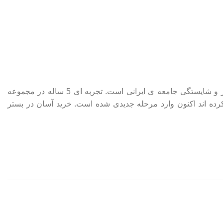
برخورداری از تجربه، دانش تخصصی و آگاهی از سلیقه مصرف کنندگان راهنمای ما در فراهم ساختن محصولاتی استاندارد و مطابق نیاز و شایستگی جامعه ی ایرانی است. تجربه ای 5 ساله در مجموعه
 مستقیم با مصرف کنندگان قارچ، ضامن این ویژگی ها است. مسیری را که بنیان گذاران ماشلند در سال 1395 آغاز کرده اند اکنون وارد مرحله جدیدی شده است. خرید آسان در بستر