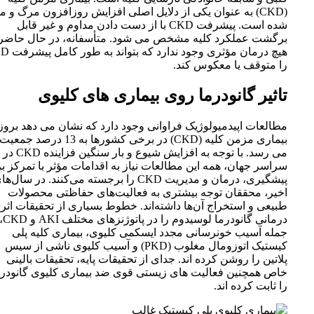
(CKD) به عنوان یکی از دلایل اصلی افزایش روزافزون مرگ و م
شده است. پیشرفت CKD با از دست دادن مداوم و غیر قابل
برگشت عملکرد کلیه مشخص می شود. متأسفانه، در حال حاضر
هیچ درمان مؤثری وجود ن
را متوقف یا معکوس کند.
تاثیر گانودرما روی بیماری های کلیوی
مطالعات اپیدمیولوژیک فراوانی وجود دارد که نشان می دهد بروز
بیماری مزمن کلیه (CKD) در برخی کشورها به 13 درصد جمعیت
می رسد. با توجه به افزایش شیوع و بار سنگین فزاینده CKD در
سراسر جهان، همه این مطالعات نیاز به اقدامات مؤثر با تمرکز بر
پیشگیری، درمان و مدیریت CKD را برجسته می‌کنند. در سال‌ه
اخیر، محققان توجه بیشتری به فعالیت‌های حفاظتی محصولات
طبیعی و استخراج آن‌ها داشته‌اند. خطوط بسیاری از تحقیقات اثر
درمانی گانود
جمله آسیب خونرسانی مجدد ایسکمی کلیوی، بیماری کلیه پلی
کیستیک اتوزومال مغلوب (PKD) و آسیب کلیوی ناشی از سیس
پلاتین را روشن کرده اند. جدای از تحقیقات پایه، تحقیقات بالینی
خاص همچنین فعالیت های زیستی قوی ضد بیماری کلیوی گانودرم
را ثابت کرده اند.