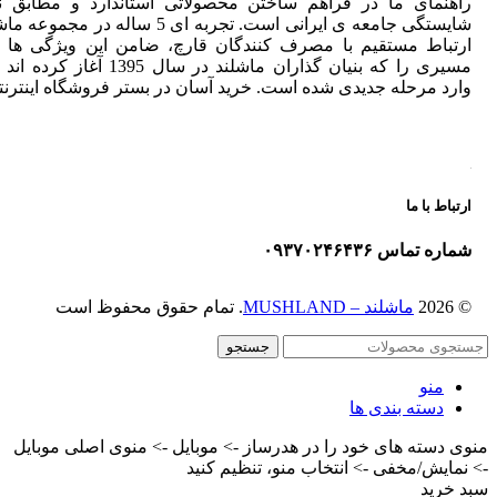
راهنمای ما در فراهم ساختن محصولاتی استاندارد و مطابق نی
شایستگی جامعه ی ایرانی است. تجربه ای 5 ساله در مجم
ارتباط مستقیم با مصرف کنندگان قارچ، ضامن این ویژگی ها 
مسیری را که بنیان گذاران ماشلند در سال 1395 آغ
وارد مرحله جدیدی شده است. خرید آسان در بستر فروشگاه اینترنت
ارتباط با ما
شماره تماس ۰۹۳۷۰۲۴۶۴۳۶
© 2026
ماشلند – MUSHLAND
. تمام حقوق محفوظ است
جستجو
منو
دسته بندی ها
منوی دسته های خود را در هدرساز -> موبایل -> منوی اصلی موبایل
-> نمایش/مخفی -> انتخاب منو، تنظیم کنید
سبد خرید