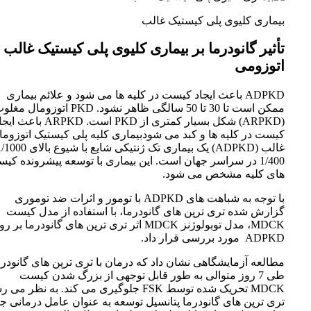
بیماری کلیوی پلی کیستیک غالب
تأثیر گانودرما بر بیماری کلیوی پلی کیستیک غالب
اتوزومی
ADPKD باعث ایجاد کیست در کلیه ها می شود و علائم بیماری
ممکن است تا 30 تا 50 سالگی ظاهر نشود. PKD اتوزومال م
(ARPKD) شکل بسیار کمتری از PKD است. ARPKD باعث
کیست در کلیه ها و کبد می شودبیماری کلیه پلی کیستیک اتوزوما
1/400 در سراسر جهان است. این بیماری با توسعه پیشرونده کی
های کلیه مشخص می شود.
با توجه به شباهت های ADPKD با تومور و اثرات ضد توموری
گزارش شده تری ترپن های گانودرما، با استفاده از مدل کیست
MDCK، مدل توبولوژنز MDCK اثر تری ترپن های گانودرما بر 
ADPKD مورد بررسی قرار داد.
مطالعه آزمایشگاهی نشان داد که درمان با تری ترپن های گانودرم
طی 7 روز متوالی به طور قابل توجهی از بزرگ شدن کیست
MDCK تحریک شده توسط FSK جلوگیری می کند. به نظر می
تری ترپن های گانودرما پتانسیل توسعه به عنوان عامل درمانی جد