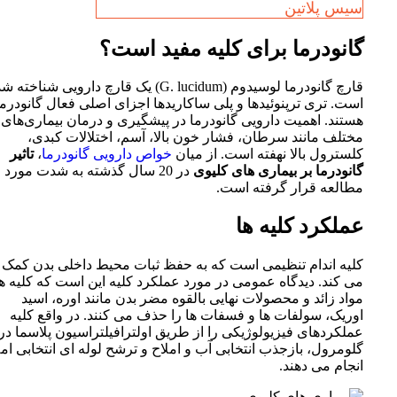
سیس پلاتین
گانودرما برای کلیه مفید است؟
قارچ گانودرما لوسیدوم (G. lucidum) یک قارچ دارویی شناخته
است. تری ترپنوئیدها و پلی ساکاریدها اجزای اصلی فعال گانودرما
هستند. اهمیت دارویی گانودرما در پیشگیری و درمان بیماری‌های
مختلف مانند سرطان، فشار خون بالا، آسم، اختلالات کبدی،
کلسترول بالا نهفته است. از میان
خواص دارویی گانودرما
،
تاثیر
گانودرما بر بیماری های کلیوی
در 20 سال گذشته به شدت مورد
مطالعه قرار گرفته است.
عملکرد کلیه ها
کلیه اندام تنظیمی است که به حفظ ثبات محیط داخلی بدن کمک
می کند. دیدگاه عمومی در مورد عملکرد کلیه این است که کلیه ها
مواد زائد و محصولات نهایی بالقوه مضر بدن مانند اوره، اسید
اوریک، سولفات ها و فسفات ها را حذف می کنند. در واقع کلیه
عملکردهای فیزیولوژیکی را از طریق اولترافیلتراسیون پلاسما در
گلومرول، بازجذب انتخابی آب و املاح و ترشح لوله ای انتخابی امل
انجام می دهند.