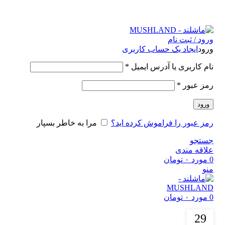
."Romans perceived mushrooms as the "Food of the Gods
ورود / ثبت نام
ورود
ایجاد یک حساب کاربری
نام کاربری یا آدرس ایمیل
*
رمز عبور
*
ورود
رمز عبور را فراموش کرده اید؟
مرا به خاطر بسپار
جستجو
علاقه مندی
0
مورد
۰
تومان
منو
0
مورد
۰
تومان
خواص قارچ ها
29