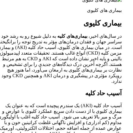
بیماری های کلیوی
بیماری کلیوی
در سال‌های اخیر،
بیماری‌های کلیه
به دلیل شیوع رو به رشد خود 
سراسر جهان و فقدان درمان‌های مؤثر به تدریج توجه را برانگیخته
است. در میان بیماری های کلیوی، آسیب حاد کلیه (AKI) 
مزمن کلیه (CKD) انواع غالب هستند. تحقیقات متعدد اپیدمیولوژ
بالینی و پایه اخیر نشان داده است که AKI و CKD به هم مرتبط
هستند. اگرچه آخرین درک دیدگاه‌های جدیدی را برای تشخیص و
نظارت بر بیماری‌های کلیوی به ارمغان می‌آورد، اما هنوز هیچ
رویکرد مؤثری در پیشگیری و درمان AKI و همچنین CKD وجود
ندارد.
آسیب حاد کلیه
آسیب حاد کلیه (AKI) یک سندرم پیچیده است که به عنوان یک
بیماری کلیوی با از دست دادن سریع عملکرد کلیوی با عوارض و
مرگ و میر بالا تعریف می شود. آسیب حاد کلیه اغلب با اولیگور
مداوم (کم ادراری) و افزایش ناگهانی غلظت کراتینین خون و با
عوارض عمده از جمله اضافه حجم، اختلالات الکترولیتی، اورمیک